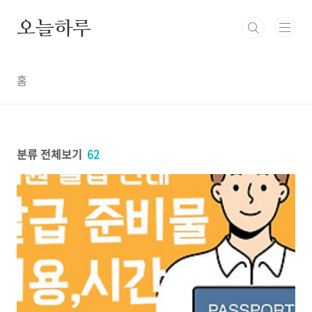
본문 바로가기
오늘하루
홈
분류 전체보기
62