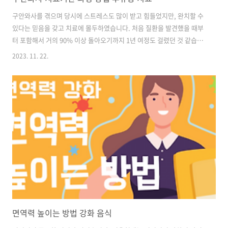
구안와사를 겪으며 당시에 스트레스도 많이 받고 힘들었지만, 완치할 수
있다는 믿음을 갖고 치료에 몰두하였습니다. 처음 질환을 발견했을 때부
터 포함해서 거의 90% 이상 돌아오기까지 1년 여정도 걸렸던 것 같습니
다. 그 치료과정 길지 않게 알려드리겠습니다. 목차 1. 치료기간 2. 진료
2023. 11. 22.
부서 3. 치료과정 4. 치료방법 구안와사 치료기간 과정 방법 후유증 치료
구안와사 현재는 완치했다고 봅니다. 사실 처음에 병원에 다닐때 신경과
에서는 아마 98% 정도 돌아올 것이다, 2% 정도는 안 돌아올 것이라고
말씀하셨습니다. 그래도 그때는 그게 어디냐는 생각이었던 것 같습니다.
현재는 몇 년이 지나긴 했지만 99% 돌아왔으니 완치라고 해도 괜찮겠습
니다. 1%는 뭐냐면... 남은 모르지만 나만 느끼는 그 무언가가 있습니..
면역력 높이는 방법 강화 음식