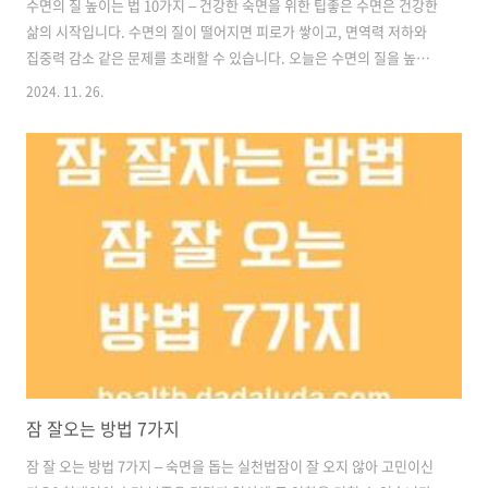
수면의 질 높이는 법 10가지 – 건강한 숙면을 위한 팁좋은 수면은 건강한
삶의 시작입니다. 수면의 질이 떨어지면 피로가 쌓이고, 면역력 저하와
집중력 감소 같은 문제를 초래할 수 있습니다. 오늘은 수면의 질을 높이
는 10가지 방법을 소개합니다. 꾸준히 실천하면 숙면을 통해 더 나은 일
2024. 11. 26.
상을 만들 수 있습니다.1. 규칙적인 수면 습관 유지매일 같은 시간에 자
고 일어나는 것은 생체리듬을 안정시키는 가장 기본적인 방법입니다. 주
말에도 일정한 패턴을 유지하면 수면의 질이 눈에 띄게 향상됩니다. 2.
침실 환경 개선침실은 수면만을 위한 공간으로 활용하세요. 조명을 어둡
게 하고 소음을 최소화하며, 온도는 약 18~22℃를 유지하는 것이 좋습니
다. 블라인드나 커튼을 사용해 빛을 차단하면 더욱 효과적입니다.3. 카..
잠 잘오는 방법 7가지
잠 잘 오는 방법 7가지 – 숙면을 돕는 실천법잠이 잘 오지 않아 고민이신