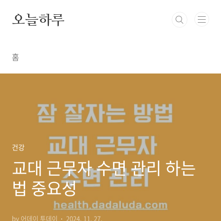
본문 바로가기
오늘하루
홈
건강
교대 근무자 수면 관리 하는
법 중요성
by 어데이 투데이
2024. 11. 27.