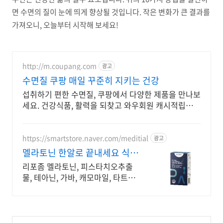
면 수면의 질이 눈에 띄게 향상될 것입니다. 작은 변화가 큰 결과를
가져오니, 오늘부터 시작해 보세요!
http://m.coupang.com
광고
수면질 쿠팡 매일 꾸준히 지키는 건강
섭취하기 편한 수면질, 쿠팡에서 다양한 제품을 만나보
세요. 건강식품, 활력을 되찾고 와우회원 캐시적립도
받으세요.
https://smartstore.naver.com/meditial
광고
멜라토닌 한알로 끝내세요 식품
첨가물 10종 무첨가
리포좀 멜라토닌, 피스타치오추출
물, 테아닌, 가바, 캐모마일, 타트체
리 함유