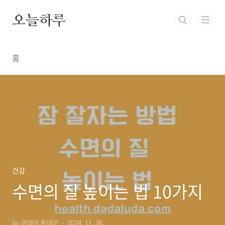
본문 바로가기
오늘하루
홈
건강
수면의 질 높이는 법 10가지
by 어데이 투데이
2024. 11. 26.