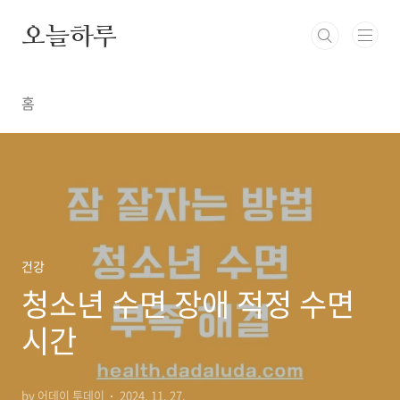
본문 바로가기
오늘하루
홈
건강
청소년 수면 장애 적정 수면
시간
by 어데이 투데이
2024. 11. 27.