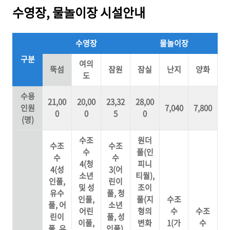
수영장, 물놀이장 시설안내
수영장
물놀이장
구분
여의
뚝섬
잠원
잠실
난지
양화
도
수용
21,00
20,00
23,32
28,00
인원
7,040
7,800
0
0
5
0
(명)
수조
원더
수조
수조
수
풀(인
수
수
4(청
피니
4(성
3(어
소년
티월),
인풀,
린이
및 성
조이
유수
풀, 청
인풀,
풀(지
수조
풀, 어
소년
어린
형의
수
수조
린이
풀, 성
이풀,
변화
1(가
수
풀, 유
인풀),