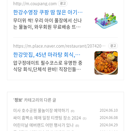
http://m.coupang.com
광고
한강수영장 쿠팡 땀 많은 아기도
시원하게
무더위 싹! 우리 아이 풀장에서 신나
는 물놀이, 와우회원 무료배송 뜨거
운 햇볕 걱정 끝! 집에서 안전하게
즐기는 우리집 워터파크
https://m.place.naver.com/restaurant/20742053
광고
69
한강맛집, 45년 마라탕 회식,외
식,데이트에 강추
압구정데이트 필수코스로 유명한 중
식당 회식,단체석 완비! 직장인들의
성지
'
정보
' 카테고리의 다른 글
미사 호수공원 물놀이장 예약하기
2024.06.10
(0)
싸이 흠뻑쇼 예매 일정 티켓팅 장소 2024
2024.06.08
(1)
어린이날 에버랜드 어떤 행사가 있나
2024.04.29
(0)