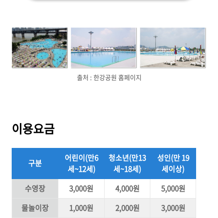
출처 : 한강공원 홈페이지
이용요금
어린이(만6
청소년(만13
성인(만 19
구분
세~12세)
세~18세)
세이상)
수영장
3,000원
4,000원
5,000원
물놀이장
1,000원
2,000원
3,000원