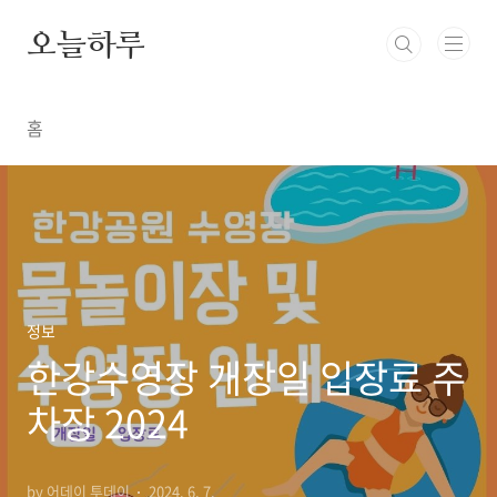
본문 바로가기
오늘하루
홈
정보
한강수영장 개장일 입장료 주
차장 2024
by 어데이 투데이
2024. 6. 7.