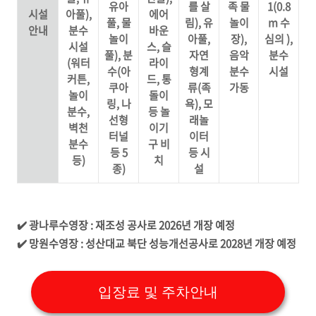
유아
를 살
족 물
1(0.8
시설
아풀),
에어
풀, 물
림), 유
놀이
m 수
안내
분수
바운
놀이
아풀,
장),
심의 ),
시설
스, 슬
풀), 분
자연
음악
분수
(워터
라이
수(아
형계
분수
시설
커튼,
드, 통
쿠아
류(족
가동
놀이
돌이
링, 나
욕), 모
분수,
등 놀
선형
래놀
벽천
이기
터널
이터
분수
구 비
등 5
등 시
등)
치
종)
설
✔️ 광나루수영장 : 재조성 공사로 2026년 개장 예정
✔️ 망원수영장 : 성산대교 북단 성능개선공사로 2028년 개장 예정
입장료 및 주차안내