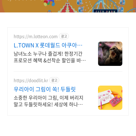
https://m.lotteon.com
광고
L.TOWN X 롯데월드 아쿠아리
움&서울스카이 특가
남녀노소 누구나 즐겁게! 한정기간
프로모션 혜택 &선착순 할인을 바로
만나보세요!
https://doodlit.kr
광고
우리아이 그림이 쏙! 두들릿
소중한 우리아이 그림, 이제 버리지
말고 두들릿하세요! 세상에 하나뿐
인 두들릿